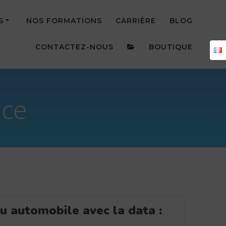
S
NOS FORMATIONS
CARRIÈRE
BLOG
CONTACTEZ-NOUS
BOUTIQUE
nce
u automobile avec la data :