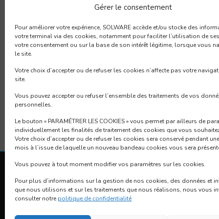
Gérer le consentement
Pour améliorer votre expérience, SOLWARE accède et/ou stocke des inform
votre terminal via des cookies, notamment pour faciliter l’utilisation de ses
votre consentement ou sur la base de son intérêt légitime, lorsque vous n
le site.
Votre choix d’accepter ou de refuser les cookies n’affecte pas votre navigat
site.
Vous pouvez accepter ou refuser l’ensemble des traitements de vos donn
personnelles.
Le bouton « PARAMÉTRER LES COOKIES » vous permet par ailleurs de para
individuellement les finalités de traitement des cookies que vous souhaite
Votre choix d’accepter ou de refuser les cookies sera conservé pendant une
mois à l’issue de laquelle un nouveau bandeau cookies vous sera présent
Vous pouvez à tout moment modifier vos paramètres sur les cookies.
Siège Social
Pour plus d’informations sur la gestion de nos cookies, des données et i
que nous utilisons et sur les traitements que nous réalisons, nous vous in
53 rue de l’étang Bât B 69760
consulter notre
politique de confidentialité
LIMONEST - FRANCE