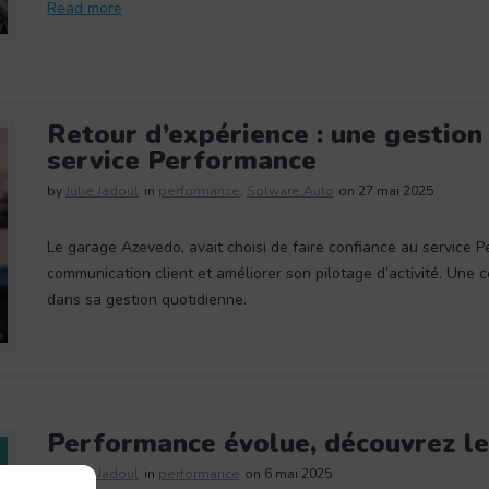
Read more
Retour d’expérience : une gestion
service Performance
by
Julie Jadoul
in
performance
,
Solware Auto
on 27 mai 2025
Le garage Azevedo, avait choisi de faire confiance au service
communication client et améliorer son pilotage d’activité. Une c
dans sa gestion quotidienne.
Performance évolue, découvrez l
by
Julie Jadoul
in
performance
on 6 mai 2025