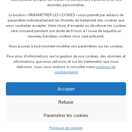
Siège Social
données personnelles.
53 rue de l’étang Bât B 69760 LIMONEST - FRANCE
Le bouton « PARAMÉTRER LES COOKIES » vous permet par ailleurs de
+33 (0)4 72 52 70 70
paramétrer individuellement les finalités de traitement des cookies que
Politique de confidentialité
vous souhaitez accepter. Votre choix d’accepter ou de refuser les cookies
sera conservé pendant une durée de 6 mois à l’issue de laquelle un
Mentions légales
nouveau bandeau cookies vous sera présenté.
Vous pouvez à tout moment modifier vos paramètres sur les cookies.
Pour plus d’informations sur la gestion de nos cookies, des données et
informations que nous utilisons et sur les traitements que nous
Contactez-nous
réalisons, nous vous invitons à consulter notre
politique de
confidentialité
Solware Auto
Accepter
Solware Auto
Refuser
Paramétrer les cookies
©1987-2026 Solware Auto.
Politique de cookies