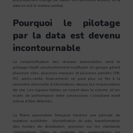
data en est le moteur central.
Pourquoi le pilotage
par la data est devenu
incontournable
La complexification des réseaux automobiles rend le
pilotage intuitif structurellement insuffisant. Un groupe gérant
plusieurs sites, plusieurs marques et plusieurs activités (VN,
VO, après-vente, financement) ne peut plus se fier à la
remontée informelle d’informations depuis les responsables
de site. Les signaux faibles se noient dans le volume, et les
écarts de performance entre concessions s’installent avant
même d’être détectés.
La filière automobile française traverse une période de
mutation accélérée : électrification du parc, transformation
des modes de distribution, pression sur les standards
constructeurs. Dans ce contexte, les organisations qui