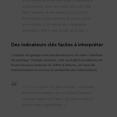
la facturation, mais on voulait aller plus loin
dans l’analyse de nos données. Le service
Performance nous a permis de mieux suivre
nos résultats et de lancer des campagnes
marketing ciblées sans perdre de temps. »
Des indicateurs clés faciles à interpréter
L’équipe du garage avait rapidement pris en main l’interface
de pilotage. Chaque semaine, elle accédait à un tableau de
bord clair pour analyser le chiffre d’affaires, les taux de
transformation ou encore la rentabilité des interventions.
« C’est ce qui m’a le plus marqué : on pouvait
facilement comparer nos résultats d’un mois
ou d’une année sur l’autre. Ça nous a aidés à
ajuster notre organisation. »