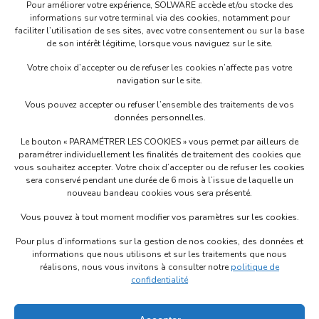
l’article
Pour améliorer votre expérience, SOLWARE accède et/ou stocke des
secteur automobile
informations sur votre terminal via des cookies, notamment pour
faciliter l’utilisation de ses sites, avec votre consentement ou sur la base
de son intérêt légitime, lorsque vous naviguez sur le site.
Votre choix d’accepter ou de refuser les cookies n’affecte pas votre
navigation sur le site.
Vous pouvez accepter ou refuser l’ensemble des traitements de vos
Siège Social
données personnelles.
53 rue de l’étang Bât B 69760 LIMONEST - FRANCE
Le bouton « PARAMÉTRER LES COOKIES » vous permet par ailleurs de
+33 (0)4 72 52 70 70
paramétrer individuellement les finalités de traitement des cookies que
Politique de confidentialité
vous souhaitez accepter. Votre choix d’accepter ou de refuser les cookies
sera conservé pendant une durée de 6 mois à l’issue de laquelle un
Mentions légales
nouveau bandeau cookies vous sera présenté.
Vous pouvez à tout moment modifier vos paramètres sur les cookies.
Pour plus d’informations sur la gestion de nos cookies, des données et
informations que nous utilisons et sur les traitements que nous
Contactez-nous
réalisons, nous vous invitons à consulter notre
politique de
confidentialité
Solware Auto