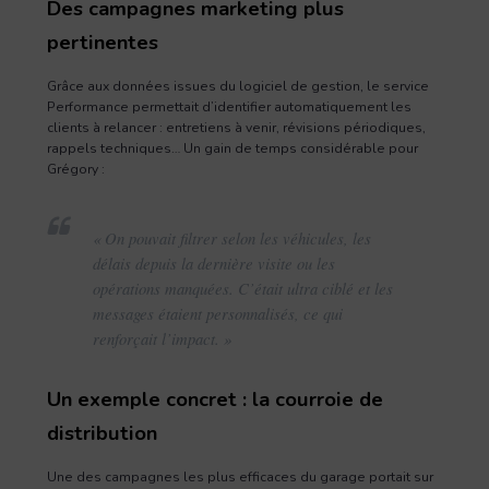
Des campagnes marketing plus
pertinentes
Grâce aux données issues du logiciel de gestion, le service
Performance permettait d’identifier automatiquement les
clients à relancer : entretiens à venir, révisions périodiques,
rappels techniques… Un gain de temps considérable pour
Grégory :
« On pouvait filtrer selon les véhicules, les
délais depuis la dernière visite ou les
opérations manquées. C’était ultra ciblé et les
messages étaient personnalisés, ce qui
renforçait l’impact. »
Un exemple concret : la courroie de
distribution
Une des campagnes les plus efficaces du garage portait sur