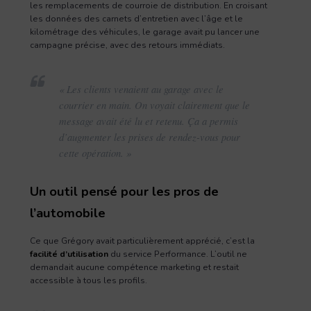
les remplacements de courroie de distribution. En croisant
les données des carnets d’entretien avec l’âge et le
kilométrage des véhicules, le garage avait pu lancer une
campagne précise, avec des retours immédiats.
« Les clients venaient au garage avec le
courrier en main. On voyait clairement que le
message avait été lu et retenu. Ça a permis
d’augmenter les prises de rendez-vous pour
cette opération. »
Un outil pensé pour les pros de
l’automobile
Ce que Grégory avait particulièrement apprécié, c’est la
facilité d’utilisation
du service Performance. L’outil ne
demandait aucune compétence marketing et restait
accessible à tous les profils.