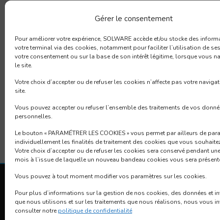
Nous avons modernisé notre identité ! Nouveau logo
Gérer le consentement
Pour améliorer votre expérience, SOLWARE accède et/ou stocke des inform
votre terminal via des cookies, notamment pour faciliter l’utilisation de ses
Navigation
votre consentement ou sur la base de son intérêt légitime, lorsque vous n
Previous:
le site.
Previous
Nouveaux locaux
de
Votre choix d’accepter ou de refuser les cookies n’affecte pas votre navigat
post:
site.
l’article
Vous pouvez accepter ou refuser l’ensemble des traitements de vos donn
personnelles.
Le bouton « PARAMÉTRER LES COOKIES » vous permet par ailleurs de para
individuellement les finalités de traitement des cookies que vous souhaite
Votre choix d’accepter ou de refuser les cookies sera conservé pendant une
mois à l’issue de laquelle un nouveau bandeau cookies vous sera présent
Vous pouvez à tout moment modifier vos paramètres sur les cookies.
Siège Social
Pour plus d’informations sur la gestion de nos cookies, des données et i
que nous utilisons et sur les traitements que nous réalisons, nous vous in
53 rue de l’étang Bât B 69760
consulter notre
politique de confidentialité