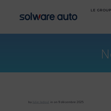
Skip
to
LE GROU
content
N
by
Julie Jadoul
in
on 9 décembre 2025